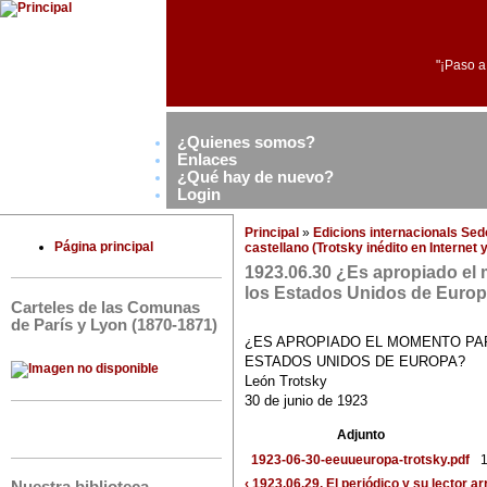
"¡Paso a
¿Quienes somos?
Enlaces
¿Qué hay de nuevo?
Login
Principal
»
Edicions internacionals Se
Página principal
castellano (Trotsky inédito en Internet
1923.06.30 ¿Es apropiado el
los Estados Unidos de Euro
Carteles de las Comunas
de París y Lyon (1870-1871)
¿ES APROPIADO EL MOMENTO PAR
ESTADOS UNIDOS DE EUROPA?
León Trotsky
30 de junio de 1923
Adjunto
1923-06-30-eeuueuropa-trotsky.pdf
1
‹ 1923.06.29. El periódico y su lector
ar