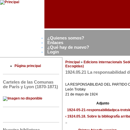
¿Quienes somos?
Enlaces
¿Qué hay de nuevo?
Login
Principal
»
Edicions internacionals Se
Página principal
Escogidas)
1924.05.21 La responsabilidad 
Carteles de las Comunas
LA RESPONSABILIDAD DEL PARTIDO 
de París y Lyon (1870-1871)
León Trotsky
21 de mayo de 1924
Adjunto
1924-05-21-responsabilidadpca-trotsk
‹ 1924.05.18. Sobre la bibliografía
arrib
»