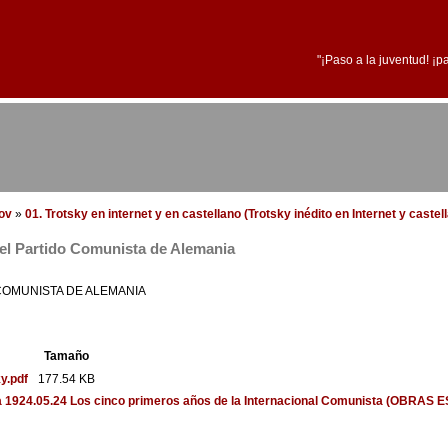
"¡Paso a la juventud! ¡p
dov
»
01. Trotsky en internet y en castellano (Trotsky inédito en Internet y castel
del Partido Comunista de Alemania
COMUNISTA DE ALEMANIA
Tamaño
y.pdf
177.54 KB
a
1924.05.24 Los cinco primeros años de la Internacional Comunista (OBRAS 