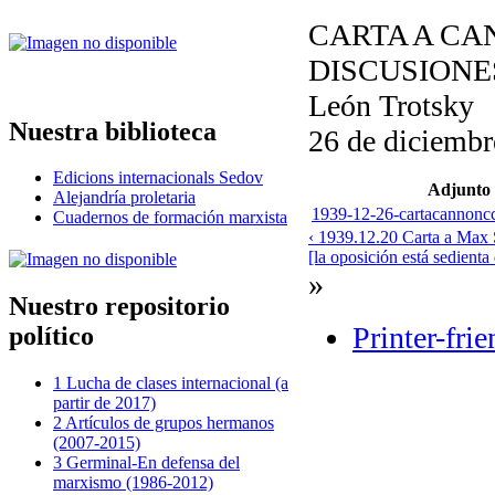
CARTA A CA
DISCUSIONE
León Trotsky
Nuestra biblioteca
26 de diciembr
Edicions internacionals Sedov
Adjunto
Alejandría proletaria
1939-12-26-cartacannoncc
Cuadernos de formación marxista
‹ 1939.12.20 Carta a Max 
[la oposición está sedienta
»
Nuestro repositorio
Printer-fri
político
1 Lucha de clases internacional (a
partir de 2017)
2 Artículos de grupos hermanos
(2007-2015)
3 Germinal-En defensa del
marxismo (1986-2012)