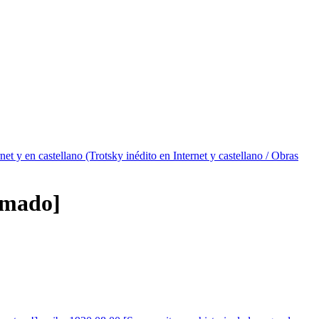
net y en castellano (Trotsky inédito en Internet y castellano / Obras
rmado]