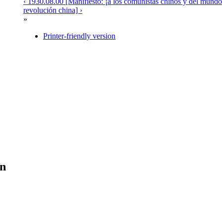
‹ 1930.08.00 [Manifiesto: ¡a los comunistas chinos y del mundo
revolución china] ›
»
Printer-friendly version
en