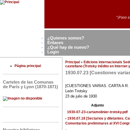
"¡Paso a
¿Quienes somos?
Enlaces
¿Qué hay de nuevo?
Login
Principal
»
Edicions internacionals Se
Página principal
castellano (Trotsky inédito en Internet
1930.07.23 [Cuestiones varias.
Carteles de las Comunas
[CUESTIONES VARIAS. CARTA A R.
de París y Lyon (1870-1871)
León Trotsky
23 de julio de 1930
Adjunto
1930-07-23-cartamolinier-trotsky.pdf
‹ 1930.07.18 [Sectarios y diletantes. Ca
Comentarios preliminares al XVI Congr
»