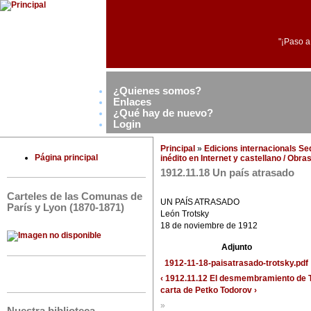
"¡Paso a
¿Quienes somos?
Enlaces
¿Qué hay de nuevo?
Login
Principal
»
Edicions internacionals S
Página principal
inédito en Internet y castellano / Obr
1912.11.18 Un país atrasado
Carteles de las Comunas de
UN PAÍS ATRASADO
París y Lyon (1870-1871)
León Trotsky
18 de noviembre de 1912
Adjunto
1912-11-18-paisatrasado-trotsky.pdf
‹ 1912.11.12 El desmembramiento de T
carta de Petko Todorov ›
»