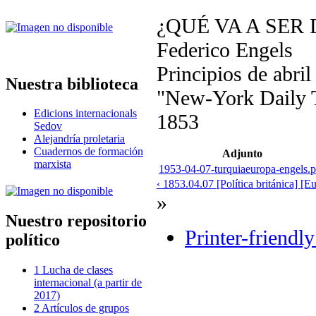
¿QUÉ VA A SER
Federico Engels
Principios de abri
Nuestra biblioteca
"New-York Daily T
Edicions internacionals
1853
Sedov
Alejandría proletaria
Cuadernos de formación
Adjunto
marxista
1953-04-07-turquiaeuropa-engels.p
‹ 1853.04.07 [Política británica] [E
»
Nuestro repositorio
Printer-friendl
político
1 Lucha de clases
internacional (a partir de
2017)
2 Artículos de grupos