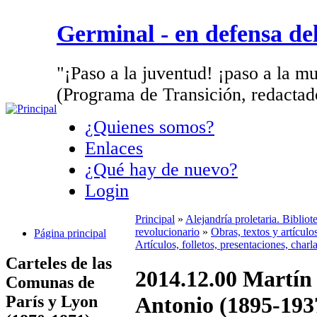
Germinal - en defensa d
"¡Paso a la juventud! ¡paso a la mu
(Programa de Transición, redactad
¿Quienes somos?
Enlaces
¿Qué hay de nuevo?
Login
Principal
»
Alejandría proletaria. Biblio
revolucionario
»
Obras, textos y artícul
Página principal
Artículos, folletos, presentaciones, charl
Carteles de las
2014.12.00 Martín
Comunas de
París y Lyon
Antonio (1895-1937