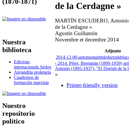
(1870-1871)
de la Cerdagne »
MARTÍN ESCUDERO, Antonio (1
de la Cerdagne »
Agustín Guillamón
Novembre et decembre 2014
Nuestra
biblioteca
Adjunto
2014-12-00-antoniomartinledurrutidela
Edicions
‹ 2014. Péret, Benjamin (1899-1959)
arr
internacionals Sedov
Antonio (1895-1937): "El Durruti de la 
Alejandría proletaria
»
Cuadernos de
formación marxista
Printer-friendly version
Nuestro
repositorio
político