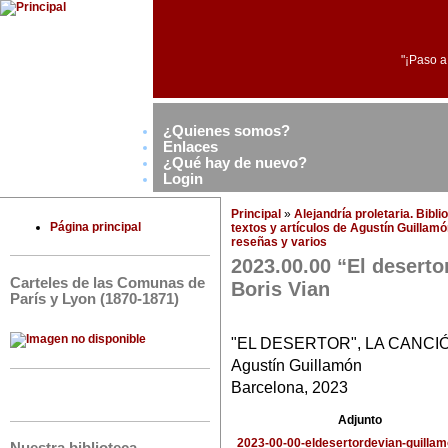
"¡Paso a
¿Quienes somos?
Enlaces
¿Qué hay de nuevo?
Login
Principal
»
Alejandría proletaria. Bibl
Página principal
textos y artículos de Agustín Guillam
reseñas y varios
2023.00.00 “El deserto
Carteles de las Comunas de
Boris Vian
París y Lyon (1870-1871)
"EL DESERTOR", LA CANCI
Agustín Guillamón
Barcelona, 2023
Adjunto
2023-00-00-eldesertordevian-guillam