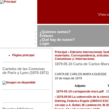
"¡Paso a
¿Quienes somos?
Enlaces
¿Qué hay de nuevo?
Login
Principal
»
Edicions internacionals Se
Página principal
materiales. Correspondencia, artículos,
Comunistas y I Internacional.
1879.05.10 Carta de Carlos Mar
Carteles de las Comunas
de París y Lyon (1870-1871)
CARTA DE CARLOS MARX A GUESDE
10 de mayo de 1879
Adjunto
1879-05-10-cartaguesde-marx.pdf
1
‹ 1878.09.00 La subversión de la cienci
Dühring, Federico Engels (OBRAS ES
circular a A. Bebel, W. Liebknecht, W. Br