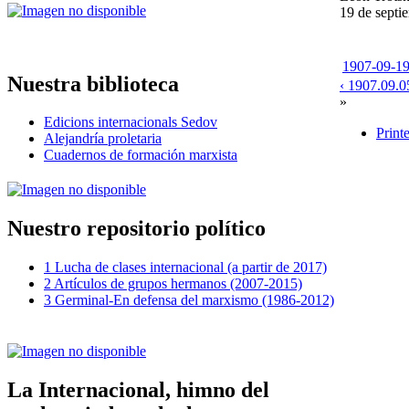
19 de septi
1907-09-19-
Nuestra biblioteca
‹ 1907.09.05
»
Edicions internacionals Sedov
Print
Alejandría proletaria
Cuadernos de formación marxista
Nuestro repositorio político
1 Lucha de clases internacional (a partir de 2017)
2 Artículos de grupos hermanos (2007-2015)
3 Germinal-En defensa del marxismo (1986-2012)
La Internacional, himno del