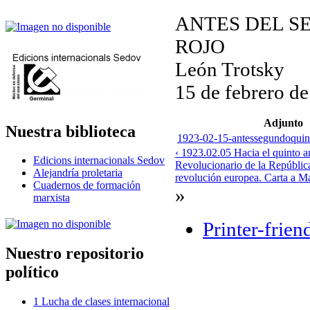
ANTES DEL S
ROJO
León Trotsky
15 de febrero d
Adjunto
Nuestra biblioteca
1923-02-15-antessegundoquinq
‹ 1923.02.05 Hacia el quinto a
Edicions internacionals Sedov
Revolucionario de la Repúblic
Alejandría proletaria
revolución europea. Carta a M
Cuadernos de formación
»
marxista
Printer-frien
Nuestro repositorio
político
1 Lucha de clases internacional