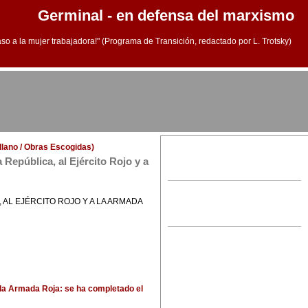
Germinal - en defensa del marxismo
aso a la mujer trabajadora!" (Programa de Transición, redactado por L. Trotsky)
ellano / Obras Escogidas)
República, al Ejército Rojo y a
AL EJÉRCITO ROJO Y A LA ARMADA
a la Armada Roja: se ha completado el