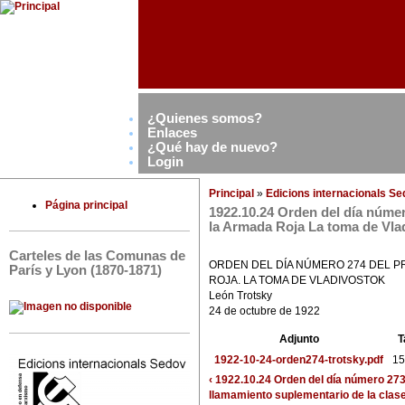
¿Quienes somos?
Enlaces
¿Qué hay de nuevo?
Login
Principal
»
Edicions internacionals S
Página principal
1922.10.24 Orden del día númer
la Armada Roja La toma de Vla
Carteles de las Comunas de
ORDEN DEL DÍA NÚMERO 274 DEL P
París y Lyon (1870-1871)
ROJA. LA TOMA DE VLADIVOSTOK
León Trotsky
24 de octubre de 1922
Adjunto
T
1922-10-24-orden274-trotsky.pdf
15
‹ 1922.10.24 Orden del día número 273
llamamiento suplementario de la clas