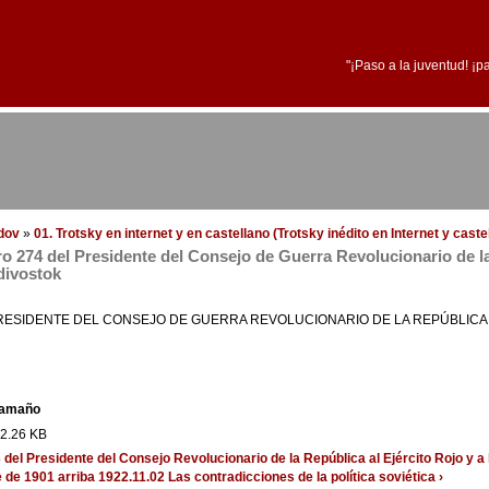
"¡Paso a la juventud! ¡p
edov
»
01. Trotsky en internet y en castellano (Trotsky inédito en Internet y cast
o 274 del Presidente del Consejo de Guerra Revolucionario de la 
divostok
RESIDENTE DEL CONSEJO DE GUERRA REVOLUCIONARIO DE LA REPÚBLICA, 
amaño
2.26 KB
 del Presidente del Consejo Revolucionario de la República al Ejército Rojo y 
e de 1901
arriba
1922.11.02 Las contradicciones de la política soviética ›