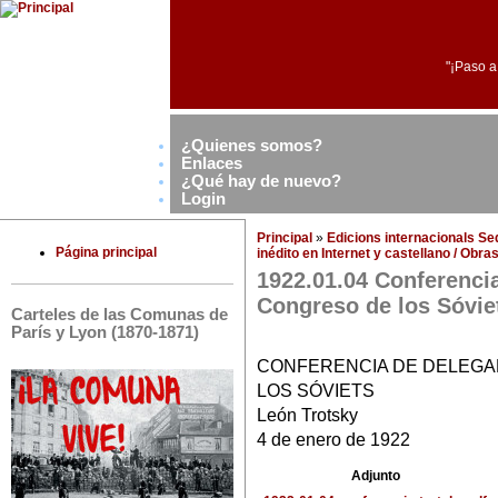
"¡Paso a
¿Quienes somos?
Enlaces
¿Qué hay de nuevo?
Login
Principal
»
Edicions internacionals S
Página principal
inédito en Internet y castellano / Obr
1922.01.04 Conferencia
Congreso de los Sóvie
Carteles de las Comunas de
París y Lyon (1870-1871)
CONFERENCIA DE DELEGA
LOS SÓVIETS
León Trotsky
4 de enero de 1922
Adjunto