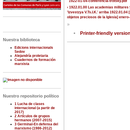
1922-01-04-conferencia-trotsky.pdf
‹ 1922.01.00 Las academias militares y 
'Izvestzya V.Ts.I.K.'
arriba
1922.01.04 [
objetos preciosos de la Iglesia] enero-a
»
Printer-friendly versio
Nuestra biblioteca
Edicions internacionals
Sedov
Alejandría proletaria
Cuadernos de formación
marxista
Nuestro repositorio político
1 Lucha de clases
internacional (a partir de
2017)
2 Artículos de grupos
hermanos (2007-2015)
3 Germinal-En defensa del
marxismo (1986-2012)