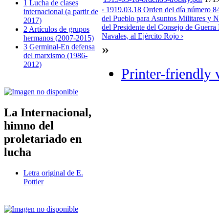
1 Lucha de clases
‹ 1919.03.18 Orden del día número 84
internacional (a partir de
del Pueblo para Asuntos Militares y Na
2017)
del Presidente del Consejo de Guerra
2 Artículos de grupos
Navales, al Ejército Rojo ›
hermanos (2007-2015)
»
3 Germinal-En defensa
del marxismo (1986-
2012)
Printer-friendly 
La Internacional,
himno del
proletariado en
lucha
Letra original de E.
Pottier