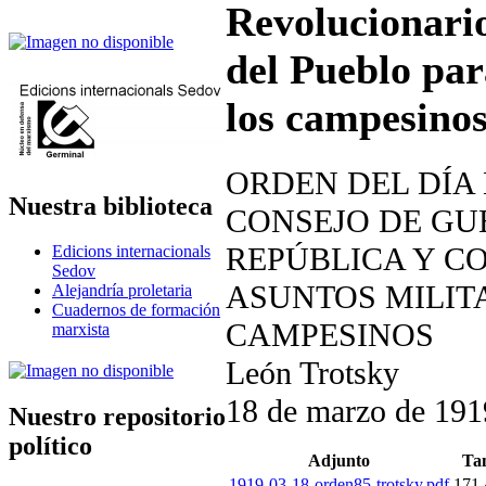
Revolucionario
del Pueblo par
los campesino
ORDEN DEL DÍA
Nuestra biblioteca
CONSEJO DE GU
REPÚBLICA Y C
Edicions internacionals
Sedov
ASUNTOS MILITA
Alejandría proletaria
Cuadernos de formación
CAMPESINOS
marxista
León Trotsky
18 de marzo de 191
Nuestro repositorio
político
Adjunto
Ta
1919-03-18-orden85-trotsky.pdf
171