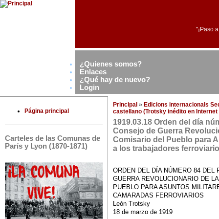
"¡Paso a
¿Quienes somos?
Enlaces
¿Qué hay de nuevo?
Login
Principal
»
Edicions internacionals S
Página principal
castellano (Trotsky inédito en Interne
1919.03.18 Orden del día núm
Consejo de Guerra Revolucio
Carteles de las Comunas de
Comisario del Pueblo para As
París y Lyon (1870-1871)
a los trabajadores ferroviari
ORDEN DEL DÍA NÚMERO 84 DEL
GUERRA REVOLUCIONARIO DE LA
PUEBLO PARA ASUNTOS MILITARE
CAMARADAS FERROVIARIOS
León Trotsky
18 de marzo de 1919