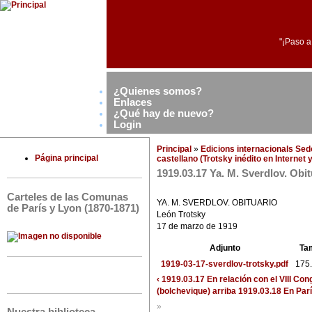
"¡Paso a
¿Quienes somos?
Enlaces
¿Qué hay de nuevo?
Login
Principal
»
Edicions internacionals Se
Página principal
castellano (Trotsky inédito en Internet
1919.03.17 Ya. M. Sverdlov. Obit
Carteles de las Comunas
YA. M. SVERDLOV. OBITUARIO
de París y Lyon (1870-1871)
León Trotsky
17 de marzo de 1919
Adjunto
Ta
1919-03-17-sverdlov-trotsky.pdf
175
‹ 1919.03.17 En relación con el VIII C
(bolchevique)
arriba
1919.03.18 En Parí
»