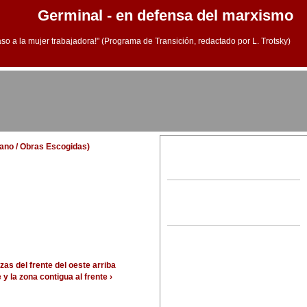
Germinal - en defensa del marxismo
aso a la mujer trabajadora!" (Programa de Transición, redactado por L. Trotsky)
llano / Obras Escogidas)
zas del frente del oeste
arriba
 la zona contigua al frente ›