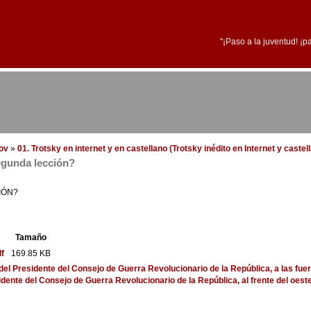
"¡Paso a la juventud! ¡p
dov
»
01. Trotsky en internet y en castellano (Trotsky inédito en Internet y caste
egunda lección?
IÓN?
Tamaño
f
169.85 KB
el Presidente del Consejo de Guerra Revolucionario de la República, a las fuer
nte del Consejo de Guerra Revolucionario de la República, al frente del oeste y