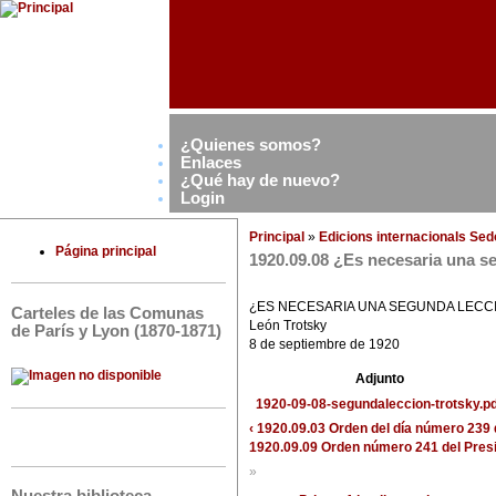
¿Quienes somos?
Enlaces
¿Qué hay de nuevo?
Login
Principal
»
Edicions internacionals Se
Página principal
1920.09.08 ¿Es necesaria una s
¿ES NECESARIA UNA SEGUNDA LECC
Carteles de las Comunas
León Trotsky
de París y Lyon (1870-1871)
8 de septiembre de 1920
Adjunto
1920-09-08-segundaleccion-trotsky.pd
‹ 1920.09.03 Orden del día número 239 d
1920.09.09 Orden número 241 del Preside
»