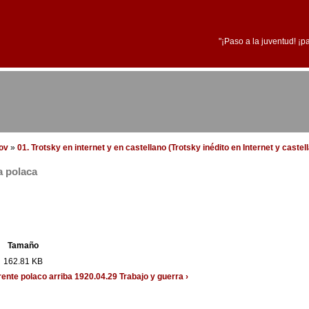
"¡Paso a la juventud! ¡p
dov
»
01. Trotsky en internet y en castellano (Trotsky inédito en Internet y castel
a polaca
Tamaño
162.81 KB
frente polaco
arriba
1920.04.29 Trabajo y guerra ›