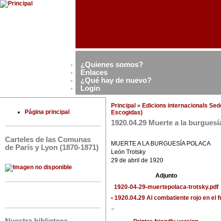
¿Quienes somos?
Enlaces
¿Qué hay de nuevo?
Login
Principal
»
Edicions internacionals Se
Página principal
Escogidas)
1920.04.29 Muerte a la burguesí
Carteles de las Comunas
MUERTE A LA BURGUESÍA POLACA
de París y Lyon (1870-1871)
León Trotsky
29 de abril de 1920
Adjunto
1920-04-29-muertepolaca-trotsky.pdf
‹ 1920.04.29 Al combatiente rojo en el 
»