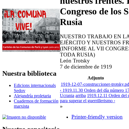
nuestros frentes.
Congreso de los S
Rusia
NUESTRO TRABAJO EN L
EJÉRCITO Y NUESTROS F
(INFORME AL VII CONGRE
TODA RUSIA)
León Trotsky
7 de diciembre de 1919
Nuestra biblioteca
Adjunto
1919-12-07-construccioner-trotsky.pd
Edicions internacionals
‹ 1919.11.30 Orden del día número 174
Sedov
Ucrania
arriba
1919.12.11 Orden del 
Alejandría proletaria
para superar el guerrillerismo ›
Cuadernos de formación
»
marxista
Printer-friendly version