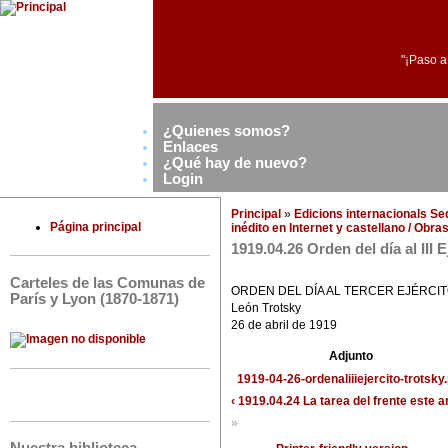
"¡Paso a
¿Quienes somos?
Enlaces
¿Qué hay de nuevo?
Login
Principal
»
Edicions internacionals S
Página principal
inédito en Internet y castellano / Obr
1919.04.26 Orden del día al III E
Carteles de las Comunas de
ORDEN DEL DÍA AL TERCER EJÉRCI
París y Lyon (1870-1871)
León Trotsky
26 de abril de 1919
Adjunto
1919-04-26-ordenaliiiejercito-trotsky.
‹ 1919.04.24 La tarea del frente este
a
»