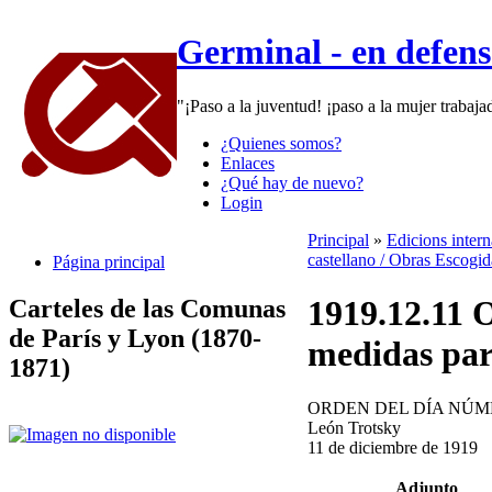
Germinal - en defen
"¡Paso a la juventud! ¡paso a la mujer trabaj
¿Quienes somos?
Enlaces
¿Qué hay de nuevo?
Login
Principal
»
Edicions inter
castellano / Obras Escogid
Página principal
1919.12.11 
Carteles de las Comunas
de París y Lyon (1870-
medidas par
1871)
ORDEN DEL DÍA NÚM
León Trotsky
11 de diciembre de 1919
Adjunto