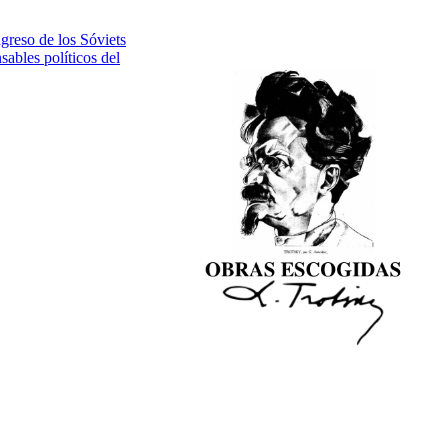
ngreso de los Sóviets
ables políticos del