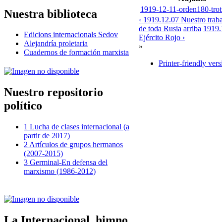
1919-12-11-orden180-trot
Nuestra biblioteca
‹ 1919.12.07 Nuestro traba
de toda Rusia
arriba
1919.
Edicions internacionals Sedov
Ejército Rojo ›
Alejandría proletaria
»
Cuadernos de formación marxista
Printer-friendly vers
Nuestro repositorio
político
1 Lucha de clases internacional (a
partir de 2017)
2 Artículos de grupos hermanos
(2007-2015)
3 Germinal-En defensa del
marxismo (1986-2012)
La Internacional, himno