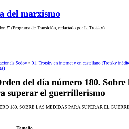
sa del marxismo
adora!" (Programa de Transición, redactado por L. Trotsky)
nacionals Sedov
»
01. Trotsky en internet y en castellano (Trotsky inédit
as)
Orden del día número 180. Sobre 
a superar el guerrillerismo
ERO 180. SOBRE LAS MEDIDAS PARA SUPERAR EL GUERR
Tamaño