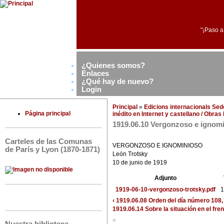
"¡Paso a
¿Quienes somos?
Enlaces
¿Qué hay de nuevo?
Login
Principal
»
Edicions internacionals Se
Página principal
inédito en Internet y castellano / Obra
1919.06.10 Vergonzoso e ignom
Carteles de las Comunas
VERGONZOSO E IGNOMINIOSO
de París y Lyon (1870-1871)
León Trotsky
10 de junio de 1919
Adjunto
1919-06-10-vergonzoso-trotsky.pdf
1
‹ 1919.06.08 Orden del día número 108, 
1919.06.14 Sobre la situación en el fren
»