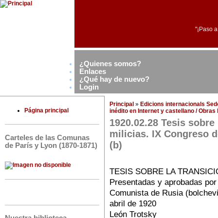
"¡Paso a
¿Quienes somos?
Enlaces
¿Qué hay de nuevo?
Login
Principal
»
Edicions internacionals Se
Página principal
inédito en Internet y castellano / Obra
1920.02.28 Tesis sobre 
milicias. IX Congreso 
Carteles de las Comunas
(b)
de París y Lyon (1870-1871)
TESIS SOBRE LA TRANSICI
Presentadas y aprobadas por
Comunista de Rusia (bolchevi
abril de 1920
León Trotsky