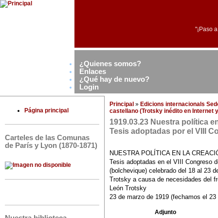
"¡Paso a
¿Quienes somos?
Enlaces
¿Qué hay de nuevo?
Login
Principal
»
Edicions internacionals Se
Página principal
castellano (Trotsky inédito en Internet
1919.03.23 Nuestra política en
Tesis adoptadas por el VIII 
Carteles de las Comunas
de París y Lyon (1870-1871)
NUESTRA POLÍTICA EN LA CREACI
Tesis adoptadas en el VIII Congreso 
(bolchevique) celebrado del 18 al 23 
Trotsky a causa de necesidades del fr
León Trotsky
23 de marzo de 1919 (fechamos el 23 
Adjunto