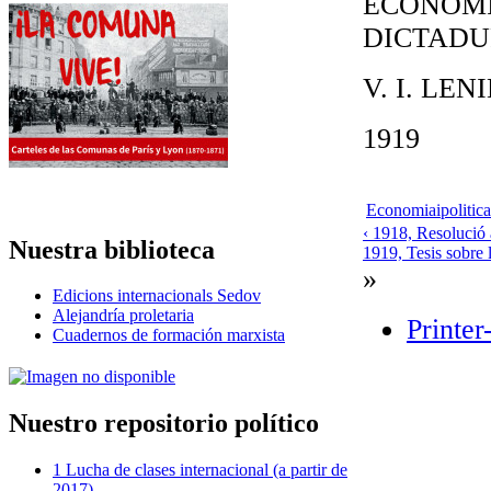
ECONOMIA
DICTADU
V. I. LEN
1919
Economiaipolitica
‹ 1918, Resolució 
Nuestra biblioteca
1919, Tesis sobre l
»
Edicions internacionals Sedov
Alejandría proletaria
Printer
Cuadernos de formación marxista
Nuestro repositorio político
1 Lucha de clases internacional (a partir de
2017)