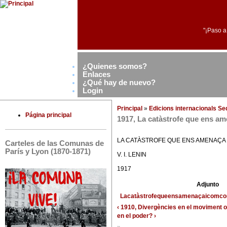
"¡Paso a
¿Quienes somos?
Enlaces
¿Qué hay de nuevo?
Login
Principal
»
Edicions internacionals S
Página principal
1917, La catàstrofe que ens a
LA CATÀSTROFE QUE ENS AMENAÇA
Carteles de las Comunas de
París y Lyon (1870-1871)
V. I. LENIN
1917
Adjunto
Lacatàstrofequeensamenaçaicomcom
‹ 1910, Divergències en el moviment 
en el poder? ›