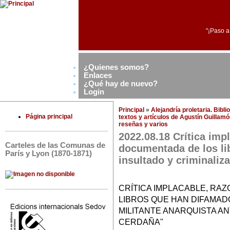
"¡Paso a
¿Quienes somos?
Enlaces
¿Qué hay de nuevo?
Login
Principal
»
Alejandría proletaria. Bibl
Página principal
textos y artículos de Agustín Guillam
reseñas y varios
2022.08.18 Crítica imp
Carteles de las Comunas de
documentada de los li
París y Lyon (1870-1871)
insultado y criminaliza
CRÍTICA IMPLACABLE, RA
LIBROS QUE HAN DIFAMADO
MILITANTE ANARQUISTA AN
CERDAÑA"