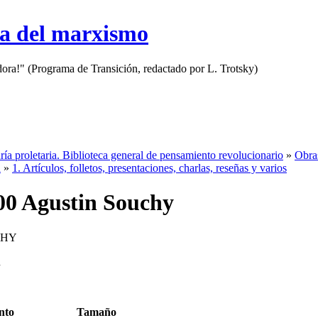
sa del marxismo
adora!" (Programa de Transición, redactado por L. Trotsky)
ría proletaria. Biblioteca general de pensamiento revolucionario
»
Obras
n
»
1. Artículos, folletos, presentaciones, charlas, reseñas y varios
00 Agustin Souchy
CHY
n
nto
Tamaño