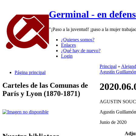
Germinal - en defen
"¡Paso a la juventud! ¡paso a la mujer trabaj
¿Quienes somos?
Enlaces
¿Qué hay de nuevo?
Login
Principal
»
Alejand
Agustín Guillamó
Página principal
2020.06.
Carteles de las Comunas de
París y Lyon (1870-1871)
AGUSTIN SOU
Agustín Guillamó
Junio de 2020
Adju