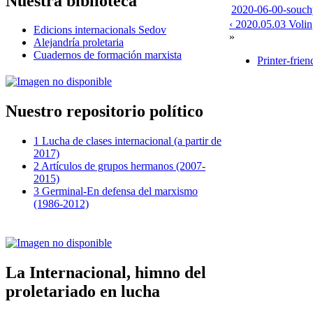
Nuestra biblioteca
2020-06-00-souch
‹ 2020.05.03 Volin
Edicions internacionals Sedov
»
Alejandría proletaria
Cuadernos de formación marxista
Printer-frien
Nuestro repositorio político
1 Lucha de clases internacional (a partir de
2017)
2 Artículos de grupos hermanos (2007-
2015)
3 Germinal-En defensa del marxismo
(1986-2012)
La Internacional, himno del
proletariado en lucha