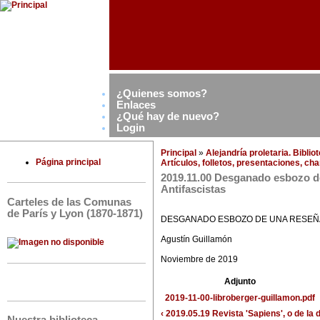
¿Quienes somos?
Enlaces
¿Qué hay de nuevo?
Login
Principal
»
Alejandría proletaria. Bibli
Página principal
Artículos, folletos, presentaciones, ch
2019.11.00 Desganado esbozo de
Antifascistas
Carteles de las Comunas
de París y Lyon (1870-1871)
DESGANADO ESBOZO DE UNA RESEÑA 
Agustín Guillamón
Noviembre de 2019
Adjunto
2019-11-00-libroberger-guillamon.pdf
‹ 2019.05.19 Revista 'Sapiens', o de la 