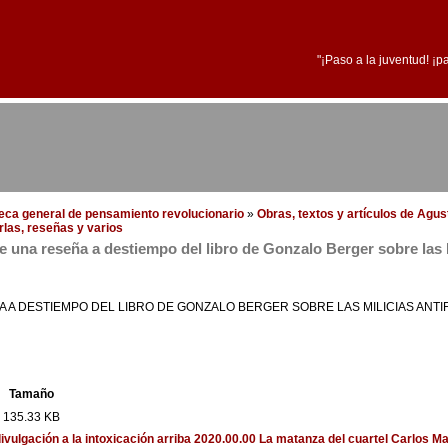
"¡Paso a la juventud! ¡p
oteca general de pensamiento revolucionario
»
Obras, textos y artículos de Agus
arlas, reseñas y varios
 una reseña a destiempo del libro de Gonzalo Berger sobre las 
A DESTIEMPO DEL LIBRO DE GONZALO BERGER SOBRE LAS MILICIAS ANTI
Tamaño
135.33 KB
divulgación a la intoxicación
arriba
2020.00.00 La matanza del cuartel Carlos Ma