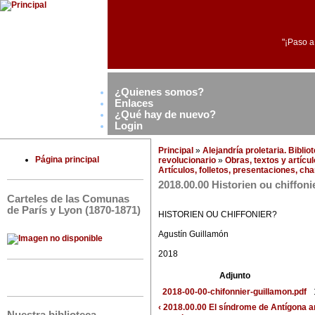
"¡Paso a
¿Quienes somos?
Enlaces
¿Qué hay de nuevo?
Login
Principal
»
Alejandría proletaria. Bibli
Página principal
revolucionario
»
Obras, textos y artícu
Artículos, folletos, presentaciones, ch
2018.00.00 Historien ou chiffoni
Carteles de las Comunas
de París y Lyon (1870-1871)
HISTORIEN OU CHIFFONIER?
Agustín Guillamón
2018
Adjunto
2018-00-00-chifonnier-guillamon.pdf
‹ 2018.00.00 El síndrome de Antígona
a