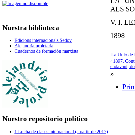
LA "UN
ALS SO
V. I. L
Nuestra biblioteca
1898
Edicions internacionals Sedov
Alejandría proletaria
Cuadernos de formación marxista
La Unió de L
‹ 1897, Cont
endavant, dos
»
Prin
Nuestro repositorio político
1 Lucha de clases internacional (a partir de 2017)