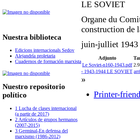
LE SOVIET
Organe du Comité
construction de 
Nuestra biblioteca
juin-julliet 1943
Edicions internacionals Sedov
Alejandría proletaria
Adjunto
Ta
Cuadernos de formación marxista
Le Soviet-n160-1943.pdf
2.
‹ 1943-1944 LE SOVIET
arr
»
Nuestro repositorio
Printer-frien
político
1 Lucha de clases internacional
(a partir de 2017)
2 Artículos de grupos hermanos
(2007-2015)
3 Germinal-En defensa del
marxismo (1986-2012)