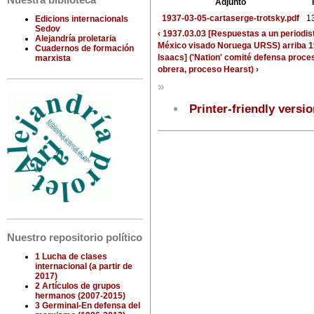
Nuestra biblioteca
Adjunto
1937-03-05-cartaserge-trotsky.pdf
1
Edicions internacionals
Sedov
‹ 1937.03.03 [Respuestas a un periodis
Alejandría proletaria
México visado Noruega URSS)
arriba
1
Cuadernos de formación
Isaacs] ('Nation' comité defensa proce
marxista
obrera, proceso Hearst) ›
»
Printer-friendly versi
Nuestro repositorio político
1 Lucha de clases
internacional (a partir de
2017)
2 Artículos de grupos
hermanos (2007-2015)
3 Germinal-En defensa del