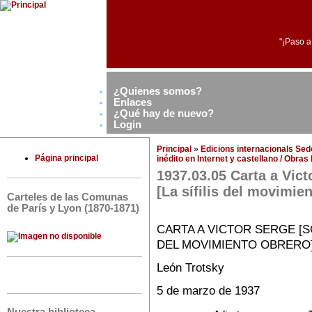
"¡Paso a
¿Quienes somos?
Enlaces
¿Qué hay de nuevo?
Login
Principal
»
Edicions internacionals Se
Página principal
inédito en Internet y castellano / Obra
1937.03.05 Carta a Vic
[La sífilis del movimie
Carteles de las Comunas
de París y Lyon (1870-1871)
CARTA A VICTOR SERGE [S
DEL MOVIMIENTO OBRERO
León Trotsky
5 de marzo de 1937