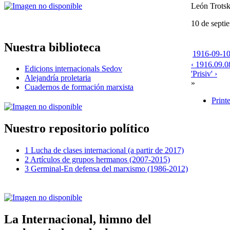
León Trots
10 de septi
Nuestra biblioteca
1916-09-10-
‹ 1916.09.0
Edicions internacionals Sedov
'Prisiv' ›
Alejandría proletaria
»
Cuadernos de formación marxista
Print
Nuestro repositorio político
1 Lucha de clases internacional (a partir de 2017)
2 Artículos de grupos hermanos (2007-2015)
3 Germinal-En defensa del marxismo (1986-2012)
La Internacional, himno del