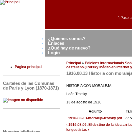
"¡Paso a
¿Quienes somos?
Enlaces
¿Qué hay de nuevo?
Login
Principal
»
Edicions internacionals Se
Página principal
castellano (Trotsky inédito en Internet
1916.08.13 Historia con moralej
Carteles de las Comunas
HISTORIA CON MORALEJA
de París y Lyon (1870-1871)
León Trotsky
13 de agosto de 1916
Adjunto
Ta
1916-08-13-moraleja-trotsky.pdf
77.
‹ 1916.08.06. El destino de la idea
arrib
longuetistas ›