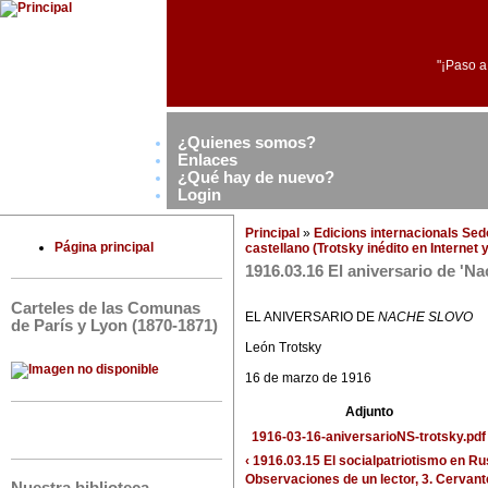
"¡Paso a
¿Quienes somos?
Enlaces
¿Qué hay de nuevo?
Login
Principal
»
Edicions internacionals Se
Página principal
castellano (Trotsky inédito en Internet
1916.03.16 El aniversario de 'N
Carteles de las Comunas
EL ANIVERSARIO DE
NACHE SLOVO
de París y Lyon (1870-1871)
León Trotsky
16 de marzo de 1916
Adjunto
1916-03-16-aniversarioNS-trotsky.pdf
‹ 1916.03.15 El socialpatriotismo en Ru
Observaciones de un lector, 3. Cervante