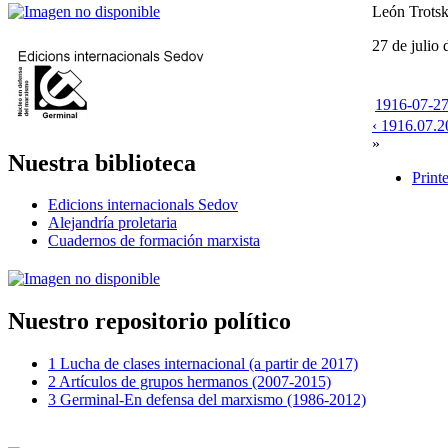
León Trots
27 de julio
1916-07-27
‹ 1916.07.2
»
Nuestra biblioteca
Print
Edicions internacionals Sedov
Alejandría proletaria
Cuadernos de formación marxista
Nuestro repositorio político
1 Lucha de clases internacional (a partir de 2017)
2 Artículos de grupos hermanos (2007-2015)
3 Germinal-En defensa del marxismo (1986-2012)