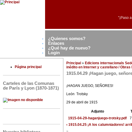
"¡Paso a
¿Quienes somos?
Enlaces
¿Qué hay de nuevo?
Login
Principal
»
Edicions internacionals Se
Página principal
inédito en Internet y castellano / Obra
1915.04.29 ¡Hagan juego, señor
Carteles de las Comunas
¡HAGAN JUEGO, SEÑORES!
de París y Lyon (1870-1871)
León Trotsky
29 de abril de 1915
Adjunto
1915-04-29-haganjuego-trotsky.pdf
7
‹ 1915.04.25 ¡A los calumniadores!
arri
»