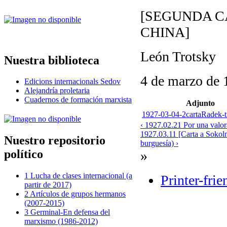
[SEGUNDA C
CHINA]
León Trotsky
Nuestra biblioteca
4 de marzo de 
Edicions internacionals Sedov
Alejandría proletaria
Cuadernos de formación marxista
Adjunto
1927-03-04-2cartaRadek-t
‹ 1927.02.21 Por una valor
1927.03.11 [Carta a Sokolni
Nuestro repositorio
burguesía) ›
político
»
1 Lucha de clases internacional (a
Printer-frie
partir de 2017)
2 Artículos de grupos hermanos
(2007-2015)
3 Germinal-En defensa del
marxismo (1986-2012)