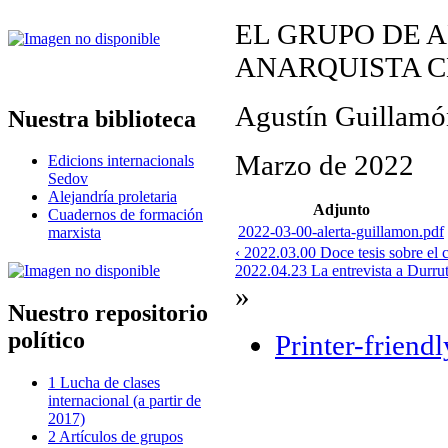
EL GRUPO DE A
ANARQUISTA 
Agustín Guillamó
Nuestra biblioteca
Marzo de 2022
Edicions internacionals
Sedov
Alejandría proletaria
Adjunto
Cuadernos de formación
2022-03-00-alerta-guillamon.pdf
marxista
‹ 2022.03.00 Doce tesis sobre el 
2022.04.23 La entrevista a Durrut
»
Nuestro repositorio
político
Printer-friend
1 Lucha de clases
internacional (a partir de
2017)
2 Artículos de grupos