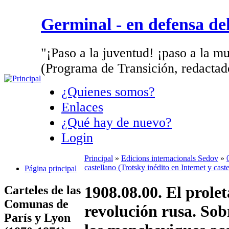
Germinal - en defensa d
"¡Paso a la juventud! ¡paso a la mu
(Programa de Transición, redactad
¿Quienes somos?
Enlaces
¿Qué hay de nuevo?
Login
Principal
»
Edicions internacionals Sedov
»
castellano (Trotsky inédito en Internet y cas
Página principal
1908.08.00. El prolet
Carteles de las
Comunas de
revolución rusa. Sobr
París y Lyon