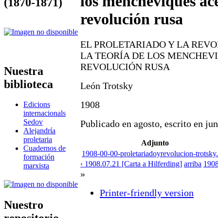
los mencheviques ace
(1870-1871)
revolución rusa
EL PROLETARIADO Y LA REVO
LA TEORÍA DE LOS MENCHEV
REVOLUCIÓN RUSA
Nuestra
biblioteca
León Trotsky
1908
Edicions
internacionals
Sedov
Publicado en agosto, escrito en ju
Alejandría
proletaria
Adjunto
Cuadernos de
1908-00-00-proletariadoyrevolucion-trotsky
formación
‹ 1908.07.21 [Carta a Hilferding]
arriba
1908
marxista
»
Printer-friendly version
Nuestro