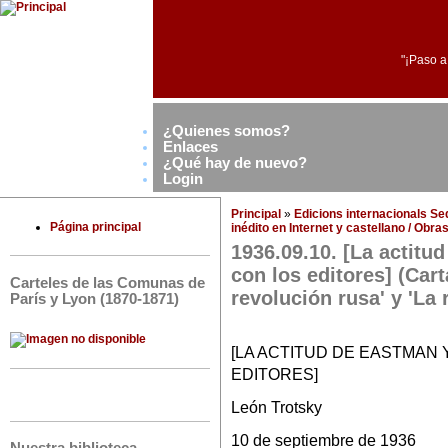
"¡Paso a
¿Quienes somos?
Enlaces
¿Qué hay de nuevo?
Login
Principal
»
Edicions internacionals S
Página principal
inédito en Internet y castellano / Obr
1936.09.10. [La actitu
con los editores] (Cart
Carteles de las Comunas de
revolución rusa' y 'La 
París y Lyon (1870-1871)
[LA ACTITUD DE EASTMAN 
EDITORES]
León Trotsky
10 de septiembre de 1936