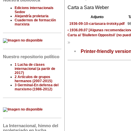
Nuestra biblioteca
Carta a Sara Weber
Edicions internacionals
Sedov
Alejandría proletaria
Adjunto
T
Cuadernos de formación
1936-09-10-cartasara-trotsky.pdf
9
marxista
‹ 1936.09.07 [Algunas recomendacione
Carta al 'Biulleten Oppositsii' (no pued
»
Printer-friendly versio
Nuestro repositorio político
1 Lucha de clases
internacional (a partir de
2017)
2 Artículos de grupos
hermanos (2007-2015)
3 Germinal-En defensa del
marxismo (1986-2012)
La Internacional, himno del
proletariado en lucha