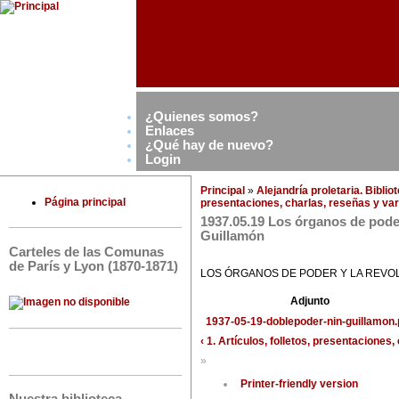
¿Quienes somos?
Enlaces
¿Qué hay de nuevo?
Login
Principal
»
Alejandría proletaria. Bibli
Página principal
presentaciones, charlas, reseñas y var
1937.05.19 Los órganos de poder
Guillamón
Carteles de las Comunas
de París y Lyon (1870-1871)
LOS ÓRGANOS DE PODER Y LA REVO
Adjunto
1937-05-19-doblepoder-nin-guillamon.
‹ 1. Artículos, folletos, presentaciones
»
Printer-friendly version