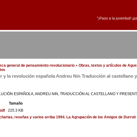
"¡Paso a la juventud! ¡p
oteca general de pensamiento revolucionario
»
Obras, textos y artículos de Agus
ios
 y la revolución española Andreu Nin Traducción al castellano 
LUCIÓN ESPAÑOLA, ANDREU NIN, TRADUCCIÓN AL CASTELLANO Y PRESENT
Tamaño
pdf
225.3 KB
, charlas, reseñas y varios
arriba
1994. La Agrupación de los Amigos de Durruti 