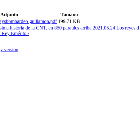
Adjunto
Tamaño
aysbombardeo-guillamon.pdf
199.71 KB
sima història de la CNT, en 850 paraules
arriba
2021.05.24 Los reyes de 
l Rey Emérito ›
ly version