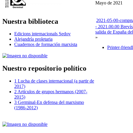
Mayo de 2021
Nuestra biblioteca
2021-05-00-compn
‹ 2021.00.00 Brevís
salida de España de
Edicions internacionals Sedov
»
Alejandría proletaria
Cuadernos de formación marxista
Printer-friend
Nuestro repositorio político
1 Lucha de clases internacional (a partir de
2017)
2 Artículos de grupos hermanos (2007-
2015)
3 Germinal-En defensa del marxismo
(1986-2012)