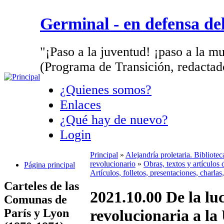
Germinal - en defensa d
"¡Paso a la juventud! ¡paso a la mu
(Programa de Transición, redactad
¿Quienes somos?
Enlaces
¿Qué hay de nuevo?
Login
Principal
»
Alejandría proletaria. Bibliote
revolucionario
»
Obras, textos y artículos
Página principal
Artículos, folletos, presentaciones, charlas
Carteles de las
2021.10.00 De la lu
Comunas de
París y Lyon
revolucionaria a l