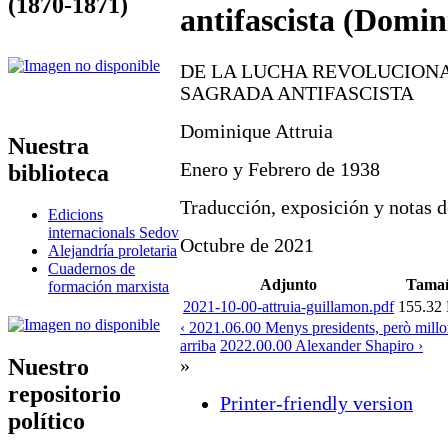
(1870-1871)
antifascista (Domin
DE LA LUCHA REVOLUCIONA
SAGRADA ANTIFASCISTA
Dominique Attruia
Nuestra
Enero y Febrero de 1938
biblioteca
Traducción, exposición y notas 
Edicions
internacionals Sedov
Octubre de 2021
Alejandría proletaria
Cuadernos de
Adjunto
Tama
formación marxista
2021-10-00-attruia-guillamon.pdf
155.32
‹ 2021.06.00 Menys presidents, però millor
arriba
2022.00.00 Alexander Shapiro ›
Nuestro
»
repositorio
Printer-friendly version
político