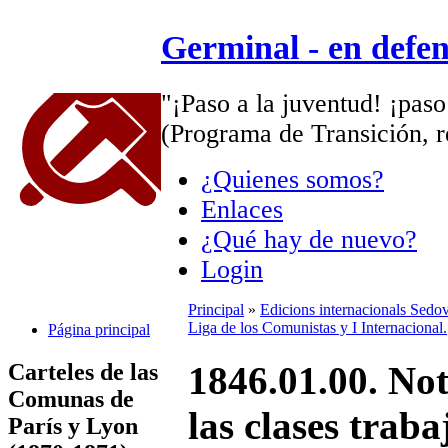
Germinal - en defe
"¡Paso a la juventud! ¡paso
(Programa de Transición, r
¿Quienes somos?
Enlaces
¿Qué hay de nuevo?
Login
Principal
»
Edicions internacionals Sedo
Liga de los Comunistas y I Internacional.
Página principal
Carteles de las
1846.01.00. Not
Comunas de
las clases trab
París y Lyon