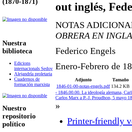
(1870-1871)
out inglés, Fed
NOTAS ADICIONA
OBRERA EN INGL
Nuestra
Federico Engels
biblioteca
Edicions
Enero-Febrero de 1
internacionals Sedov
Alejandría proletaria
Cuadernos de
Adjunto
Tamaño
formación marxista
1846-01-00-notas-engels.pdf
134.2 KB
‹ 1846.00.00. La ideología alemana, 
Carlos Marx a P.-J. Proudhon, 5 mayo 18
»
Nuestro
repositorio
Printer-friendly 
político