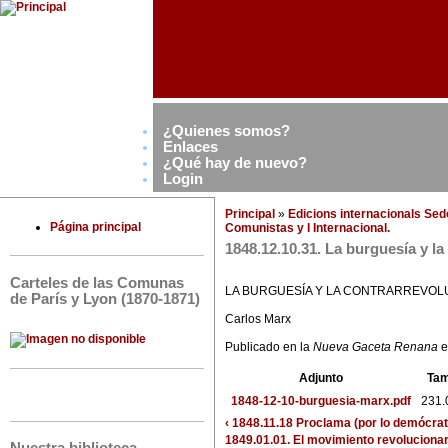
¿Quienes somos?
Enlaces
¿Qué hay de nuevo?
Login
Principal
»
Edicions internacionals Se
Página principal
Comunistas y I Internacional.
1848.12.10.31. La burguesía y l
Carteles de las Comunas
LA BURGUESÍA Y LA CONTRARREVOL
de París y Lyon (1870-1871)
Carlos Marx
Publicado en la
Nueva Gaceta Renana
e
Adjunto
Ta
1848-12-10-burguesia-marx.pdf
231.
‹ 1848.11.18 Proclama (por lo demócra
1849.01.01. El movimiento revolucionar