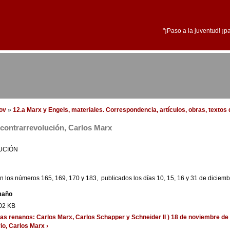
"¡Paso a la juventud! ¡p
dov
»
12.a Marx y Engels, materiales. Correspondencia, artículos, obras, textos d
a contrarrevolución, Carlos Marx
UCIÓN
n los números 165, 169, 170 y 183, publicados los días 10, 15, 16 y 31 de diciem
maño
02 KB
tas renanos: Carlos Marx, Carlos Schapper y Schneider II ) 18 de noviembre de
io, Carlos Marx ›