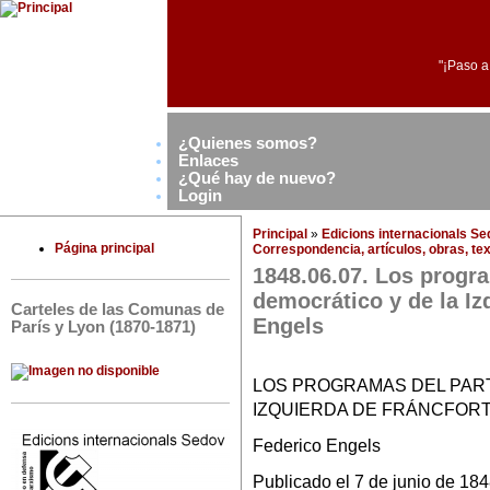
"¡Paso a
¿Quienes somos?
Enlaces
¿Qué hay de nuevo?
Login
Principal
»
Edicions internacionals S
Página principal
Correspondencia, artículos, obras, tex
1848.06.07. Los progra
democrático y de la Iz
Carteles de las Comunas de
Engels
París y Lyon (1870-1871)
LOS PROGRAMAS DEL PART
IZQUIERDA DE FRÁNCFOR
Federico Engels
Publicado el 7 de junio de 184