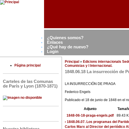
¿Quienes somos?
Enlaces
¿Qué hay de nuevo?
Login
Principal
»
Edicions internacionals Se
Página principal
Comunistas y I Internacional.
1848.06.18 La insurrección de P
Carteles de las Comunas
LA INSURRECCIÓN DE PRAGA
de París y Lyon (1870-1871)
Federico Engels
Publicado el 18 de junio de 1848 en el 
Adjunto
Tamañ
1848-06-18-praga-engels.pdf
89.43 
‹ 1848.06.07. Los programas del Partid
Carlos Marx al Director del periódico Al