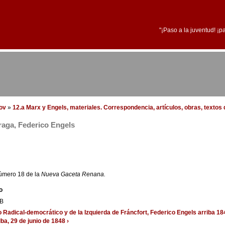
"¡Paso a la juventud! ¡p
dov
»
12.a Marx y Engels, materiales. Correspondencia, artículos, obras, textos d
raga, Federico Engels
número 18 de la
Nueva Gaceta Renana.
o
KB
o Radical-democrático y de la Izquierda de Fráncfort, Federico Engels
arriba
18
ba, 29 de junio de 1848 ›